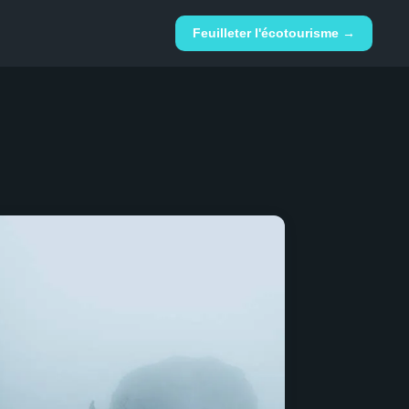
Feuilleter l'écotourisme →